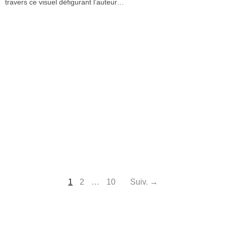
travers ce visuel défigurant l’auteur…
1
2
…
10
Suiv. →