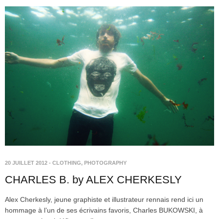
20 JUILLET 2012
-
CLOTHING
,
PHOTOGRAPHY
CHARLES B. by ALEX CHERKESLY
Alex Cherkesly, jeune graphiste et illustrateur rennais rend ici un
hommage à l’un de ses écrivains favoris, Charles BUKOWSKI, à