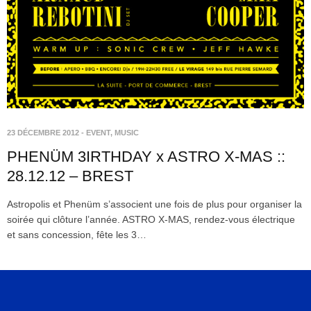
23 DÉCEMBRE 2012
-
EVENT
,
MUSIC
PHENÜM 3IRTHDAY x ASTRO X-MAS ::
28.12.12 – BREST
Astropolis et Phenüm s’associent une fois de plus pour organiser la
soirée qui clôture l’année. ASTRO X-MAS, rendez-vous électrique
et sans concession, fête les 3…