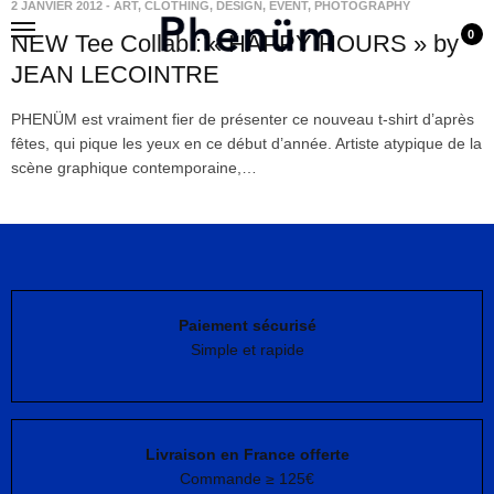
2 JANVIER 2012
-
ART
,
CLOTHING
,
DESIGN
,
EVENT
,
PHOTOGRAPHY
0
NEW Tee Collab : « HAPPY HOURS » by
JEAN LECOINTRE
PHENÜM est vraiment fier de présenter ce nouveau t-shirt d’après
fêtes, qui pique les yeux en ce début d’année. Artiste atypique de la
scène graphique contemporaine,…
Paiement sécurisé
Simple et rapide
Livraison en France offerte
Commande ≥ 125€