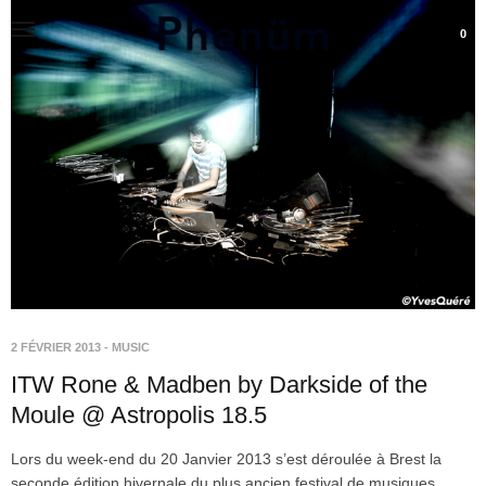
0
2 FÉVRIER 2013
-
MUSIC
ITW Rone & Madben by Darkside of the
Moule @ Astropolis 18.5
Lors du week-end du 20 Janvier 2013 s’est déroulée à Brest la
seconde édition hivernale du plus ancien festival de musiques