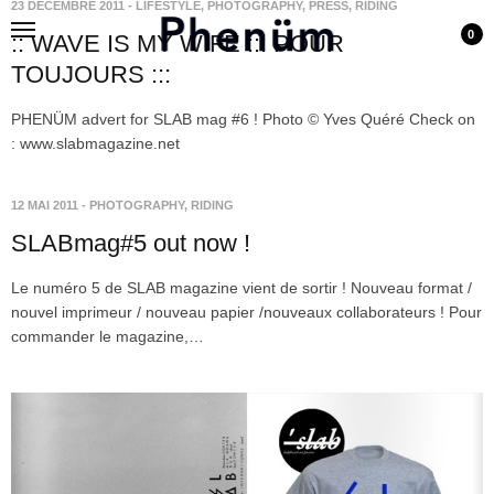
23 DÉCEMBRE 2011
-
LIFESTYLE
,
PHOTOGRAPHY
,
PRESS
,
RIDING
0
:: WAVE IS MY WIFE ::: POUR
TOUJOURS :::
PHENÜM advert for SLAB mag #6 ! Photo © Yves Quéré Check on
: www.slabmagazine.net
12 MAI 2011
-
PHOTOGRAPHY
,
RIDING
SLABmag#5 out now !
Le numéro 5 de SLAB magazine vient de sortir ! Nouveau format /
nouvel imprimeur / nouveau papier /nouveaux collaborateurs ! Pour
commander le magazine,…