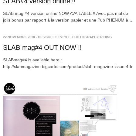
SLAB#4 version online !!
SLAB mag #4 version online NOW AVAILABLE !! Avec pas mal de
jolis bonus par rapport à la version papier et une Pub PHENÜM à…
22 NOVEMBRE 2010
-
DESIGN
,
LIFESTYLE
,
PHOTOGRAPHY
,
RIDING
SLAB mag#4 OUT NOW !!
SLABmag#4 is available here :
http://slabmagazine.bigcartel.com/product/slab-magazine-issue-4-fr