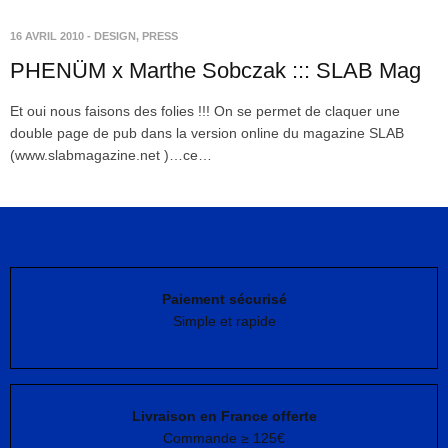
16 AVRIL 2010
-
DESIGN
,
PRESS
PHENÜM x Marthe Sobczak ::: SLAB Mag
Et oui nous faisons des folies !!! On se permet de claquer une
double page de pub dans la version online du magazine SLAB
(www.slabmagazine.net )…ce…
Paiement sécurisé
Simple et rapide
Livraison en France offerte
Commande ≥ 125€