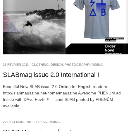
23 FÉVRIER 2011
-
CLOTHING
,
DESIGN
,
PHOTOGRAPHY
,
RIDING
SLABmag issue 2.0 International !
Beautiful New SLAB issue 2.0 Online for English readers :
http://slabmagazine.net/home/magazine Awesome PHENÜM ad
Inside with DAvo FevEr !!! T-shirt SLAB printed by PHENÜM
available…
27 DÉCEMBRE 2010
-
PRESS
,
RIDING