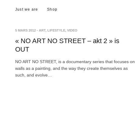
Just we are
Shop
5 MARS 2012
-
ART
,
LIFESTYLE
,
VIDEO
« NO ART NO STREET – akt 2 » is
OUT
NO ART NO STREET, is a documentary series that focuses on
walls as a painting, and the way they create themselves as
such, and evolve…