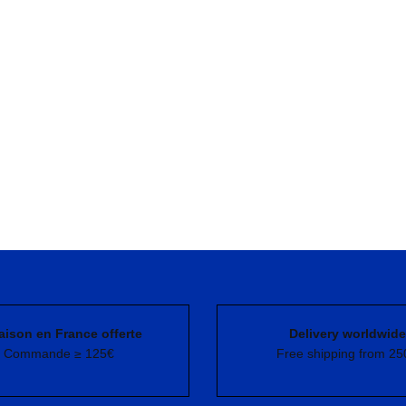
aison en France offerte
Delivery worldwide
Commande ≥ 125€
Free shipping from 25