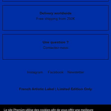
Delivery worldwide
Free shipping from 250€
Une question ?
Contactez-nous
Instagram
Facebook
Newsletter
French Artistic Label
|
Limited Edition Only
CGV
Mentions légales
Le site Phenüm utilise des cookies afin de vous offrir une meilleure