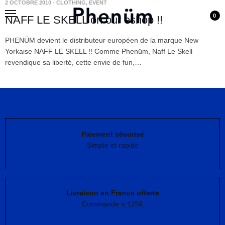
2 OCTOBRE 2010
-
CLOTHING
,
EVENT
0
NAFF LE SKELL on our eshop !!
PHENÜM devient le distributeur européen de la marque New
Yorkaise NAFF LE SKELL !! Comme Phenüm, Naff Le Skell
revendique sa liberté, cette envie de fun,…
Paiement sécurisé
Simple et rapide
Livraison en France offerte
Commande ≥ 125€