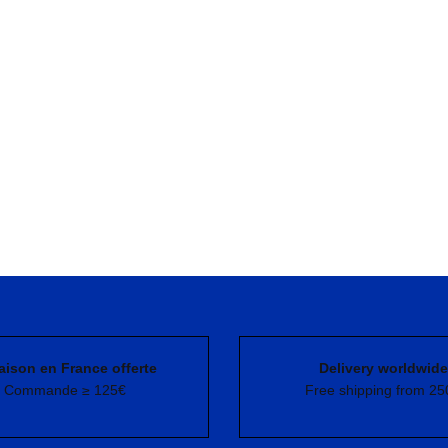
aison en France offerte
Delivery worldwide
Commande ≥ 125€
Free shipping from 25