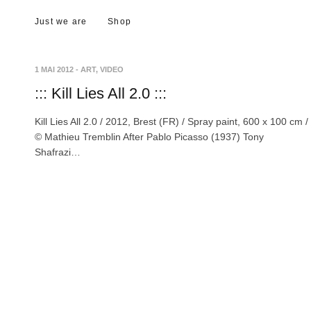
Just we are
Shop
1 MAI 2012
-
ART
,
VIDEO
::: Kill Lies All 2.0 :::
Kill Lies All 2.0 / 2012, Brest (FR) / Spray paint, 600 x 100 cm /
© Mathieu Tremblin After Pablo Picasso (1937) Tony
Shafrazi…