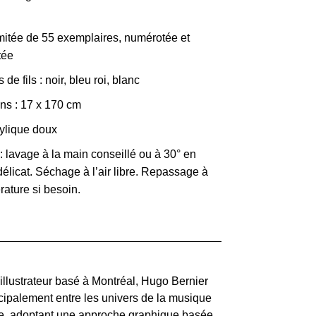
imitée de 55 exemplaires, numérotée et
tée
 de fils : noir, bleu roi, blanc
ns : 17 x 170 cm
ylique doux
 : lavage à la main conseillé ou à 30° en
licat. Séchage à l’air libre. Repassage à
ature si besoin.
 illustrateur basé à Montréal, Hugo Bernier
incipalement entre les univers de la musique
de, adoptant une approche graphique basée