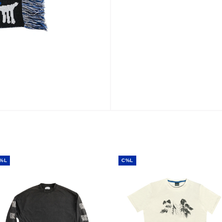
%L
C%L