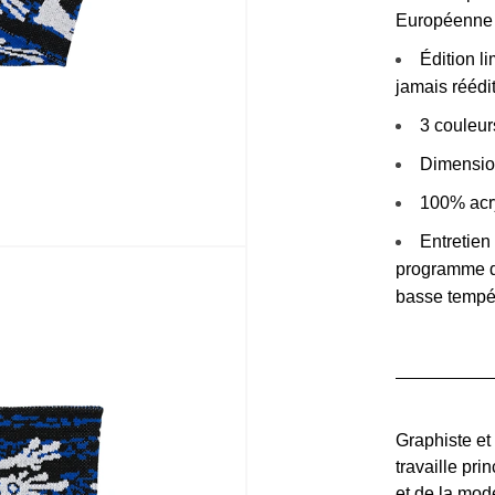
Européenne
Édition l
jamais réédi
3 couleurs
Dimensio
100% acr
Entretien
programme dé
basse tempér
Graphiste et
travaille pr
et de la mo