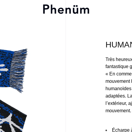
HUMAN
Très heureu
fantastique 
« En commenç
mouvement lo
humanoïdes 
adaptées. La 
l’extérieur, 
mouvement.
Écharpe à