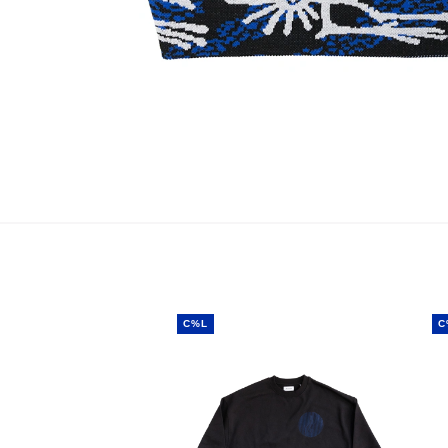
C%L
C