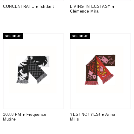
CONCENTRATE ● Ishtlant
LIVING IN ECSTASY ●
Clémence Mira
SOLDOUT
SOLDOUT
103.8 FM ● Fréquence
YES! NO! YES! ● Anna
Mutine
Mills