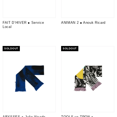
FAIT D’HIVER ● Service
ANIMAN 2 ● Anouk Ricard
Local
SOLDOUT
SOLDOUT
ABYSSES ● Julio Ificada
TOOLS vs TRON ●