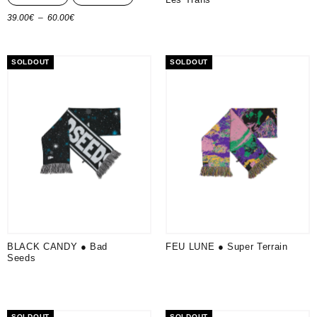
Plage
39.00
€
–
60.00
€
Choix des options
de
prix :
SOLDOUT
SOLDOUT
39.00€
à
60.00€
BLACK CANDY ● Bad
FEU LUNE ● Super Terrain
Seeds
SOLDOUT
SOLDOUT