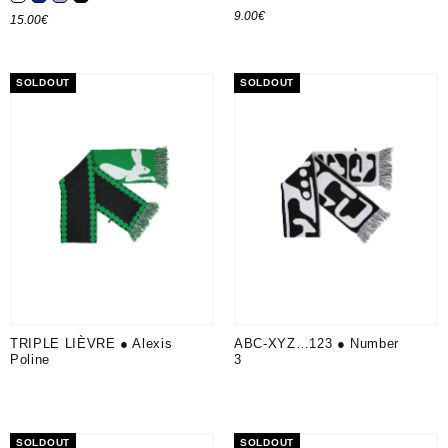
Blanc
Bleu K
Lavande
Noir
9.00
€
15.00
€
Ajouter au panier
Choix des options
SOLDOUT
SOLDOUT
TRIPLE LIÈVRE ● Alexis
ABC-XYZ…123 ● Number
Poline
3
SOLDOUT
SOLDOUT