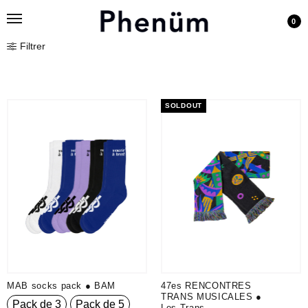
0
Filtrer
SOLDOUT
MAB socks pack ● BAM
47es RENCONTRES
TRANS MUSICALES ●
Pack de 3
Pack de 5
Les Trans