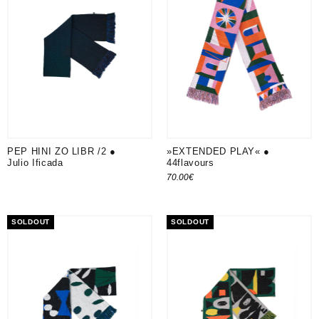
PEP HINI ZO LIBR /2 ●
»EXTENDED PLAY« ●
Julio Ificada
44flavours
70.00
€
SOLDOUT
SOLDOUT