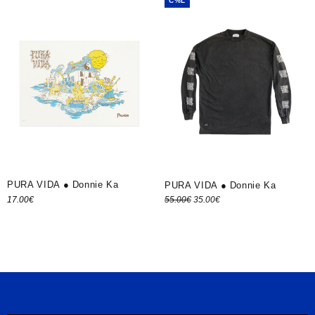
C%L
PURA VIDA ● Donnie Ka
PURA VIDA ● Donnie Ka
Le prix
Le prix
55.00
€
35.00
€
17.00
€
Ajouter au panier
Choix des options
initial
actuel
était :
est :
55.00€.
35.00€.