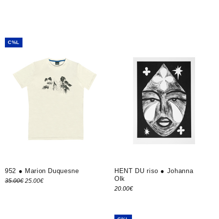
C%L
952 ● Marion Duquesne
HENT DU riso ● Johanna
Olk
Le prix
Le prix
35.00
€
25.00
€
20.00
€
Choix des options
initial
actuel
Ajouter au panier
était :
est :
35.00€.
25.00€.