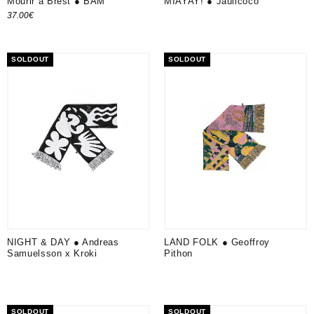
Mourir à Brest ● BAM
MIAYAY! ● Jaulicoco
37.00
€
Ajouter au panier
SOLDOUT
SOLDOUT
NIGHT & DAY ● Andreas
LAND FOLK ● Geoffroy
Samuelsson x Kroki
Pithon
SOLDOUT
SOLDOUT