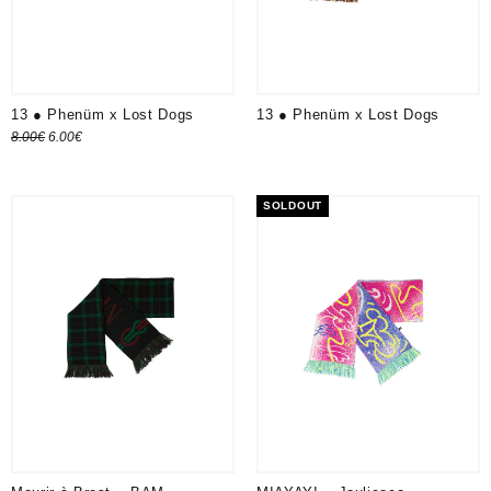
13 ● Phenüm x Lost Dogs
13 ● Phenüm x Lost Dogs
Le
Le
8.00
€
6.00
€
Ajouter au panier
prix
prix
initial
actuel
SOLDOUT
était :
est :
8.00€.
6.00€.