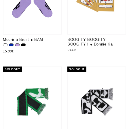
Mourir à Brest ● BAM
BOOGITY BOOGITY
BOOGITY ! ● Donnie Ka
Blanc
Bleu K
Lavande
Noir
9.00
€
15.00
€
Ajouter au panier
Choix des options
SOLDOUT
SOLDOUT