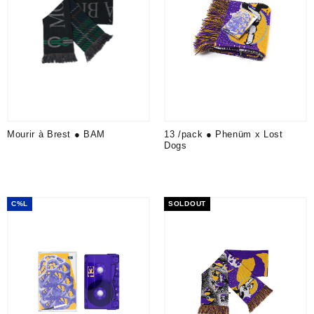
Mourir à Brest ● BAM
13 /pack ● Phenüm x Lost
Dogs
C%L
SOLDOUT