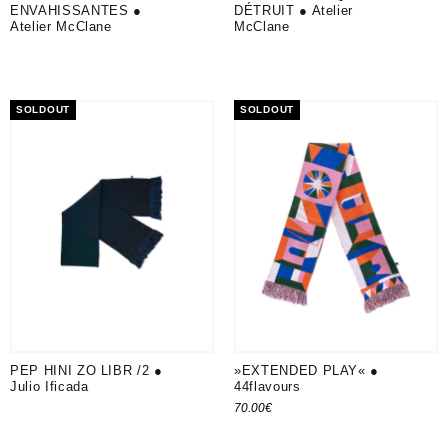
ENVAHISSANTES ●
DÉTRUIT ● Atelier
Atelier McClane
McClane
SOLDOUT
SOLDOUT
PEP HINI ZO LIBR /2 ●
»EXTENDED PLAY« ●
Julio Ificada
44flavours
70.00
€