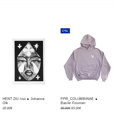
C%L
HENT DU riso ● Johanna
PPR_COLUMBINAE ●
Olk
Basile Fournier
Le prix
Le prix
90.00
€
65.00
€
20.00
€
Ajouter au panier
Choix des options
initial
actuel