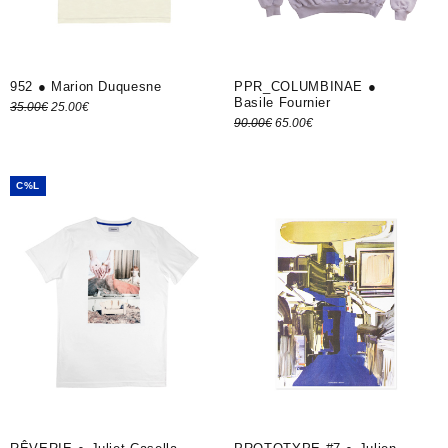
952 ● Marion Duquesne
PPR_COLUMBINAE ●
Basile Fournier
Le prix
Le prix
35.00
€
25.00
€
Le prix
Le prix
90.00
€
65.00
€
Choix des options
initial
actuel
Choix des options
initial
actuel
était :
est :
était :
est :
35.00€.
25.00€.
C%L
90.00€.
65.00€.