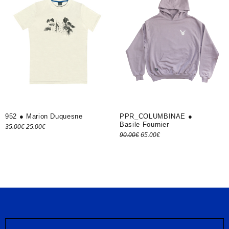
952 ● Marion Duquesne
PPR_COLUMBINAE ●
Basile Fournier
Le prix
Le prix
35.00
€
25.00
€
Le prix
Le prix
90.00
€
65.00
€
Choix des options
initial
actuel
Choix des options
initial
actuel
était :
est :
était :
est :
35.00€.
25.00€.
90.00€.
65.00€.