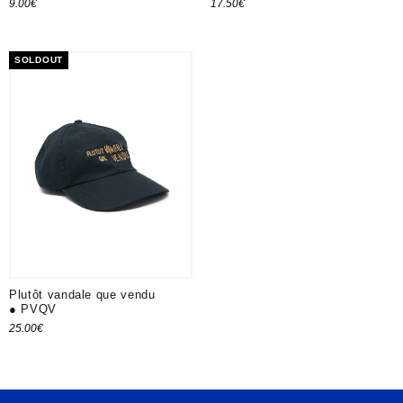
9.00
€
17.50
€
Ajouter au panier
SOLDOUT
Plutôt vandale que vendu
● PVQV
25.00
€