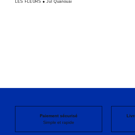
LES FLEURS ● Jul Quanouai
Paiement sécurisé
Livr
Simple et rapide