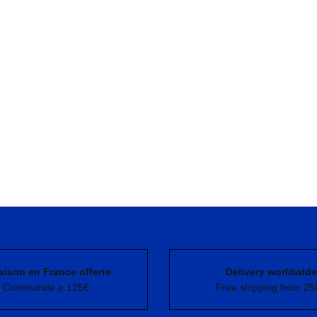
aison en France offerte
Delivery worldwide
Commande ≥ 125€
Free shipping from 25