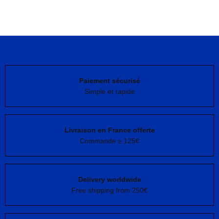
Paiement sécurisé
Simple et rapide
Livraison en France offerte
Commande ≥ 125€
Delivery worldwide
Free shipping from 250€