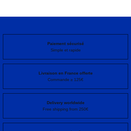
Paiement sécurisé
Simple et rapide
Livraison en France offerte
Commande ≥ 125€
Delivery worldwide
Free shipping from 250€