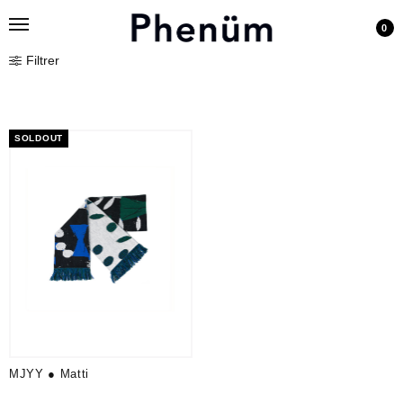
0
Filtrer
SOLDOUT
MJYY ● Matti