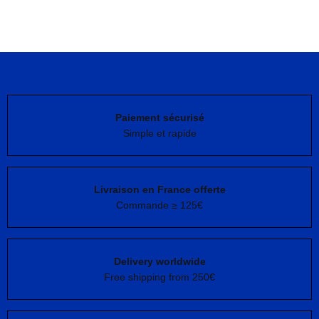
Paiement sécurisé
Simple et rapide
Livraison en France offerte
Commande ≥ 125€
Delivery worldwide
Free shipping from 250€