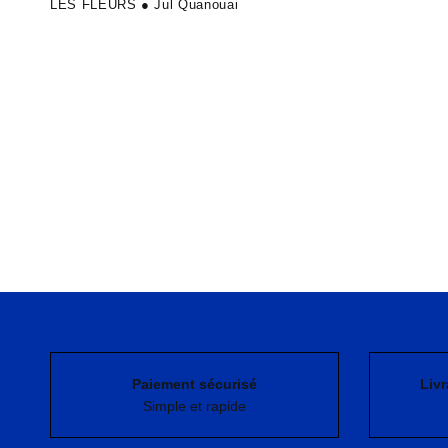
LES FLEURS ● Jul Quanouai
Paiement sécurisé
Livr
Simple et rapide