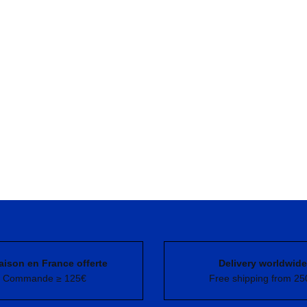
aison en France offerte
Delivery worldwide
Commande ≥ 125€
Free shipping from 25