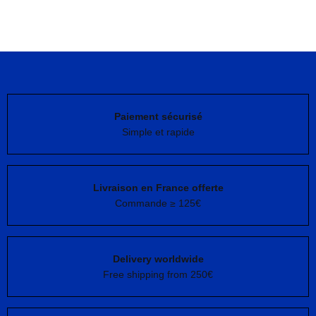
Paiement sécurisé
Simple et rapide
Livraison en France offerte
Commande ≥ 125€
Delivery worldwide
Free shipping from 250€