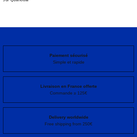
Paiement sécurisé
Simple et rapide
Livraison en France offerte
Commande ≥ 125€
Delivery worldwide
Free shipping from 250€