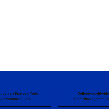
aison en France offerte
Delivery worldwide
Commande ≥ 125€
Free shipping from 25