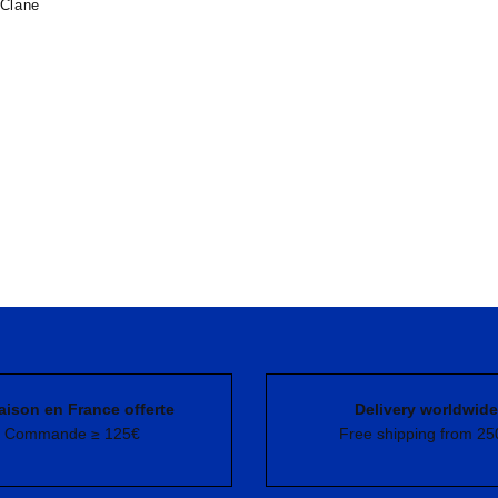
cClane
aison en France offerte
Delivery worldwide
Commande ≥ 125€
Free shipping from 25