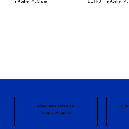
● Atelier McClane
DÉTRUIT ● Atelier M
Paiement sécurisé
Livr
Simple et rapide