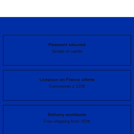
Choix des options
initial
actuel
était :
est :
35.00€.
15.00€.
Paiement sécurisé
Simple et rapide
Livraison en France offerte
Commande ≥ 125€
Delivery worldwide
Free shipping from 250€