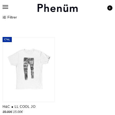
0
Filtrer
C%L
H&C ● LL COOL JO
Le prix
Le prix
35.00
€
15.00
€