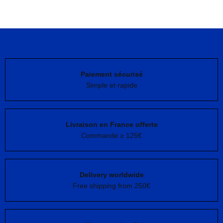
Paiement sécurisé
Simple et rapide
Livraison en France offerte
Commande ≥ 125€
Delivery worldwide
Free shipping from 250€