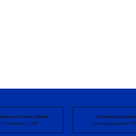
aison en France offerte
Delivery worldwide
Commande ≥ 125€
Free shipping from 25