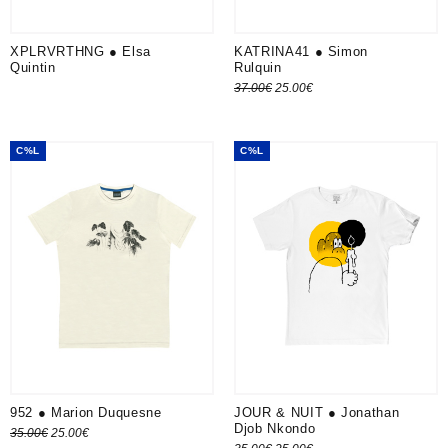
XPLRVRTHNG ● Elsa
KATRINA41 ● Simon
Quintin
Rulquin
Le prix
Le prix
37.00
€
25.00
€
Choix des options
initial
actuel
était :
est :
C%L
C%L
37.00€.
25.00€.
952 ● Marion Duquesne
JOUR & NUIT ● Jonathan
Djob Nkondo
Le prix
Le prix
35.00
€
25.00
€