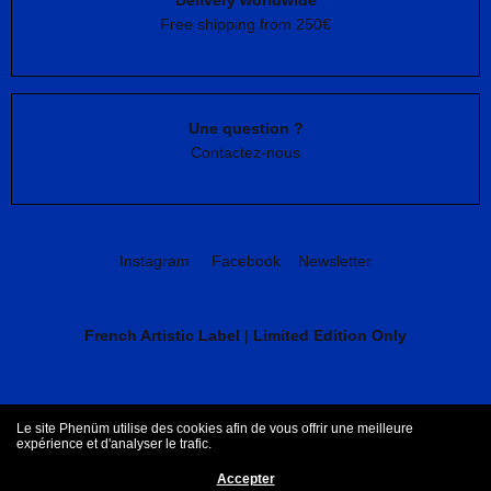
Delivery worldwide
Free shipping from 250€
Une question ?
Contactez-nous
Instagram
Facebook
Newsletter
French Artistic Label
|
Limited Edition Only
CGV
Mentions légales
Le site Phenüm utilise des cookies afin de vous offrir une meilleure
expérience et d'analyser le trafic.
Accepter