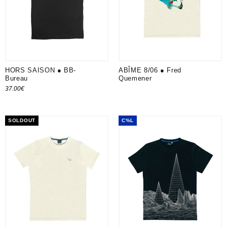
HORS SAISON ● BB-
ABÎME 8/06 ● Fred
Bureau
Quemener
37.00
€
Choix des options
SOLDOUT
C%L